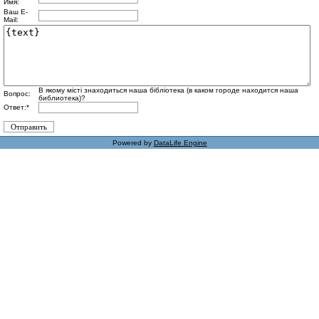
Имя:
Ваш E-
Mail:
В якому місті знаходиться наша бібліотека (в каком городе находится наша
Вопрос:
библиотека)?
Ответ:
*
Powered by
DataLife Engine