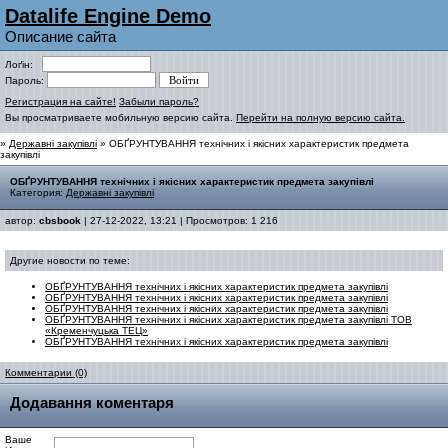
Datalife Engine Demo
Описание сайта
Лоґін:
Пароль:
Регистрация на сайте!
Забыли пароль?
Вы просматриваете мобильную версию сайта.
Перейти на полную версию сайта.
»
Державні закупівлі
» ОБҐРУНТУВАННЯ технічних і якісних характеристик предмета
закупівлі
ОБҐРУНТУВАННЯ технічних і якісних характеристик предмета закупівлі
Категория:
Державні закупівлі
автор:
cbsbook
| 27-12-2022, 13:21 | Просмотров: 1 216
Другие новости по теме:
ОБҐРУНТУВАННЯ технічних і якісних характеристик предмета закупівлі
ОБҐРУНТУВАННЯ технічних і якісних характеристик предмета закупівлі
ОБҐРУНТУВАННЯ технічних і якісних характеристик предмета закупівлі
ОБҐРУНТУВАННЯ технічних і якісних характеристик предмета закупівлі ТОВ
«Кременчуцька ТЕЦ»
ОБҐРУНТУВАННЯ технічних і якісних характеристик предмета закупівлі
Комментарии (0)
Додавання коментаря
Ваше