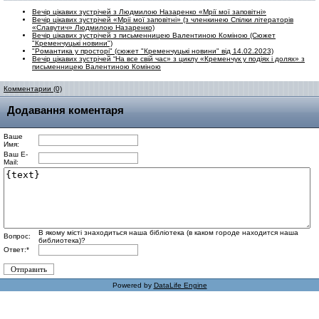
Вечір цікавих зустрічей з Людмилою Назаренко «Мрії мої заповітні»
Вечір цікавих зустрічей «Мрії мої заповітні» (з членкинею Спілки літераторів
«Славутич» Людмилою Назаренко)
Вечір цікавих зустрічей з письменницею Валентиною Коміною (Сюжет
"Кременчуцькі новини")
"Романтика у просторі" (сюжет "Кременчуцькі новини" від 14.02.2023)
Вечір цікавих зустрічей “На все свій час» з циклу «Кременчук у подіях і долях» з
письменницею Валентиною Коміною
Комментарии (0)
Додавання коментаря
Ваше
Имя:
Ваш E-
Mail:
В якому місті знаходиться наша бібліотека (в каком городе находится наша
Вопрос:
библиотека)?
Ответ:
*
Powered by
DataLife Engine