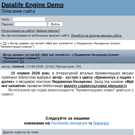
Datalife Engine Demo
Описание сайта
Лоґін:
Пароль:
Регистрация на сайте!
Забыли пароль?
Вы просматриваете мобильную версию сайта.
Перейти на полную версию сайта.
»
TV
» Вечір цікавих зустрічей «Мрії мої заповітні» з Людмилою Назаренко (сюжет
"Кременчуцькі новини")
Вечір цікавих зустрічей «Мрії мої заповітні» з Людмилою Назаренко (сюжет
"Кременчуцькі новини")
Категория:
TV
автор:
cbsbook
| 17-06-2026, 12:04 | Просмотров: 151
15 червня 2026 рок
у, в літературній вітальні Кременчуцької міської
публічної бібліотеки відбувся
вечір - зустріч з циклу «Кременчук у подіях і
долях»
з місцевою поеткою
Людмилою Назаренк
о
. Захід під назвою
«Мрії
мої заповітні»
провели бібліотекарі
відділу соціокультурної діяльності
.
Як побачили цю подію кореспонденти "Кременчуцьких новин" дивіться у
сюжеті:
Слідкуйте за наш
ими
новинами
на
Facebook
,
Instagram
 та 
Telegram
Другие новости по теме: