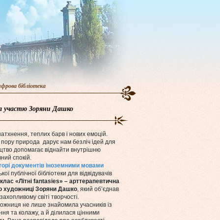
фрова бібліотека
за участю Зоряни Дашко
натхнення, теплих барв і нових емоцій.
 пору природа дарує нам безліч ідей для
ецтво допомагає віднайти внутрішню
ний спокій.
торі документів іноземними мовами
кої публічної бібліотеки для відвідувачів
клас «Літні fantasies» – арттерапевтична
ю художниці Зоряни Дашко
, який об’єднав
 захопливому світі творчості.
дожниця не лише знайомила учасників із
ня та колажу, а й ділилася цінними