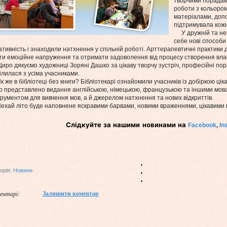
творчими порадам
роботи з кольором
матеріалами, допо
підтримувала кожн
У дружній та нев
себе нові способи
ативність і знаходили натхнення у спільній роботі. Арттерапевтичні практики
ти емоційне напруження та отримати задоволення від процесу створення влас
о дякуємо художниці Зоряні Дашко за цікаву творчу зустріч, професійні по
ілилася з усіма учасниками.
же в бібліотеці без книги? Бібліотекарі ознайомили учасників із добіркою цік
о представлено видання англійською, німецькою, французькою та іншими мова
трументом для вивчення мов, а й джерелом натхнення та нових відкриттів.
ай літо буде наповнене яскравими барвами, новими враженнями, цікавими к
Слідкуйте за наш
ими новинами
на
Facebook
,
In
орія:
Новини
Залишити коментар
ентарі: