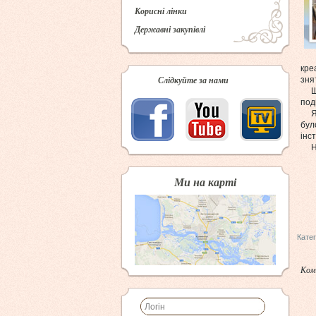
Корисні лінки
Державні закупівлі
кре
Слідкуйте за нами
зня
Щир
под
Як 
бул
інс
Нех
Ми на карті
Катег
Ком