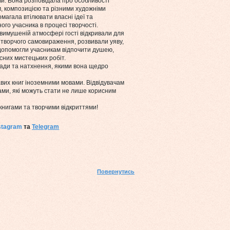
и. Вона розповідала про особливості
, композицією та різними художніми
магала втілювати власні ідеї та
ого учасника в процесі творчості.
имушеній атмосфері гості відкривали для
 творчого самовираження, розвивали уяву,
 допомогли учасникам відпочити душею,
них мистецьких робіт.
ради та натхнення, якими вона щедро
авих книг іноземними мовами. Відвідувачам
ми, які можуть стати не лише корисним
нигами та творчими відкриттями!
stagram
 та 
Telegram
Повернутись