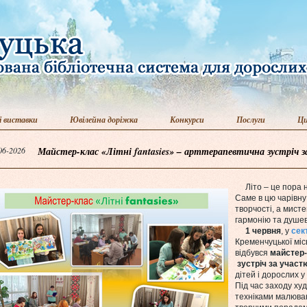
і виставки
Ювілейна доріжка
Конкурси
Послуги
Ци
06-2026
Майстер-клас «Літні fantasies» – арттерапевтична зустріч 
Літо – це пора 
Саме в цю чарівну
творчості, а мист
гармонію та душев
1 червня
, у
cек
Кременчуцької місь
відбувся
майстер-
зустріч за участ
дітей і дорослих у
Під час заходу ху
техніками малюван