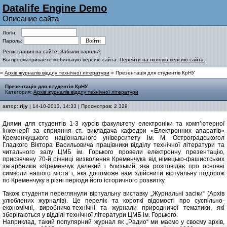
Datalife Engine Demo
Описание сайта
Лоґін:
Пароль:
Регистрация на сайте!
Забыли пароль?
Вы просматриваете мобильную версию сайта.
Перейти на полную версию сайта.
»
Архів журналів віддлу технічної літератури
» Презентація для студентів КрНУ
Презентація для студентів КрНУ
Категория:
Архів журналів віддлу технічної літератури
автор:
rijy
| 14-10-2013, 14:33 | Просмотров: 2 329
Днями для студентів 1-3 курсів факультету електроніки та комп’ютерної
інженерії за сприяння ст. викладача кафедри «Електронних апаратів»
Кременчуцького національного університету ім. М. Остроградськогол
Гладкого Віктора Васильовича працівники відділу технічної літератури та
читального залу ЦМБ ім. Горького провели електронну презентацію,
присвячену 70-й річниці визволення Кременчука від німецько-фашистських
загарбників «Кременчук далекий і близький, яка розповідає про основні
символи нашого міста і, яка допоможе вам здійснити віртуальну подорож
по Кременчуку в різні періоди його історичного розвитку.
Також студенти переглянули віртуальну виставку „Журнальні засіки“ (Архів
улюблених журналів). Це перелік та короткі відомості про суспільно-
економічні, виробничо-технічні та журнали природничої тематики, які
зберігаються у відділі технічної літератури ЦМБ ім. Горького.
Наприклад, такий популярний журнал як „Радио“ ми маємо у своєму архів,