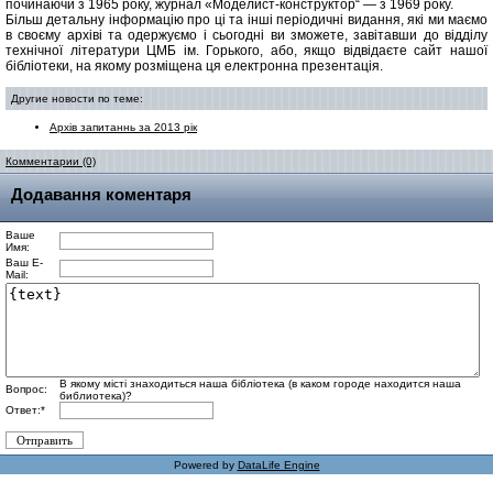
починаючи з 1965 року, журнал «Моделист-конструктор“ — з 1969 року.
Більш детальну інформацію про ці та інші періодичні видання, які ми маємо
в своєму архіві та одержуємо і сьогодні ви зможете, завітавши до відділу
технічної літератури ЦМБ ім. Горького, або, якщо відвідаєте сайт нашої
бібліотеки, на якому розміщена ця електронна презентація.
Другие новости по теме:
Архів запитаннь за 2013 рік
Комментарии (0)
Додавання коментаря
Ваше
Имя:
Ваш E-
Mail:
В якому місті знаходиться наша бібліотека (в каком городе находится наша
Вопрос:
библиотека)?
Ответ:
*
Powered by
DataLife Engine